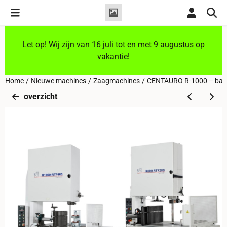
Cookievoorkeuren zijn momenteel gesloten.
Let op! Wij zijn van 16 juli tot en met 9 augustus op
vakantie!
Home
/
Nieuwe machines
/
Zaagmachines
/
CENTAURO R-1000 – ban
overzicht