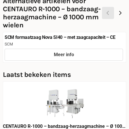
Alternatieve artikelen voor
CENTAURO R-1000 – bandzaag-
herzaagmachine – Ø 1000 mm
wielen
SCM formaatzaag Nova SI40 – met zaagcapaciteit – CE
Merk:
SCM
Meer info
Prijs niet zichtbaar
Laatst bekeken items
CENTAURO R-1000 – bandzaag-herzaagmachine – Ø 1000