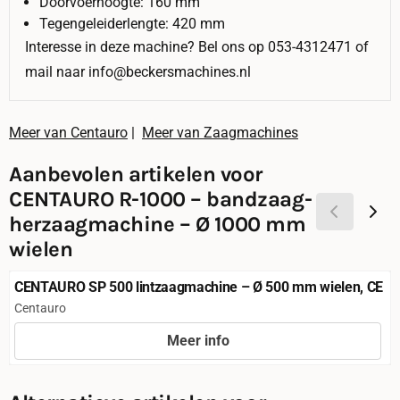
Doorvoerhoogte: 160 mm
Tegengeleiderlengte: 420 mm
Interesse in deze machine? Bel ons op 053-4312471 of
mail naar info@beckersmachines.nl
Meer van Centauro
|
Meer van Zaagmachines
Aanbevolen artikelen voor
CENTAURO R-1000 – bandzaag-
herzaagmachine – Ø 1000 mm
wielen
CENTAURO SP 500 lintzaagmachine – Ø 500 mm wielen, CE
Merk:
Centauro
Meer info
Prijs niet zichtbaar