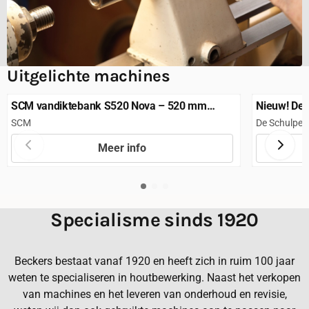
Uitgelichte machines
SCM vandiktebank S520 Nova – 520 mm
Nieuw! De 
werkbreedte – CE
Merk:
Merk:
SCM
De Schulper
Meer info
Prijs niet zichtbaar
Prijs niet 
Specialisme sinds 1920
Beckers bestaat vanaf 1920 en heeft zich in ruim 100 jaar
weten te specialiseren in houtbewerking. Naast het verkopen
van machines en het leveren van onderhoud en revisie,