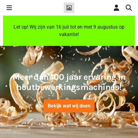
Cookievoorkeuren zijn momenteel gesloten.
Let op! Wij zijn van 16 juli tot en met 9 augustus op
vakantie!
Meer dan 100 jaar ervaring in
houtbewerkingsmachines!
Bekijk wat wij doen