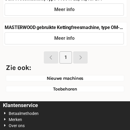
Meer info
Prijs niet zichtbaar
MASTERWOOD gebruikte Kettingfreesmachine, type OM-
340, CE, Nr. 383
Meer info
Prijs niet zichtbaar
1
Zie ook:
Nieuwe machines
Toebehoren
Klantenservice
Betaalmethoden
Merken
Over ons