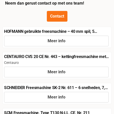
Neem dan gerust contact op met ons team!
Contact
HOFMANN gebruikte freesmachine – 40 mm spil, 5
toerentallen, Nr. 460
Meer info
Prijs niet zichtbaar
CENTAURO CVS 20 CE Nr. 443 – kettingfreesmachine met
pneumatische steun
Merk:
Centauro
Meer info
Prijs niet zichtbaar
SCHNEIDER Freesmachine SK-2 Nr. 611 – 6 snelheden, 7,5
pk
Meer info
Prijs niet zichtbaar
SCM Freesmachine, Type T130 N-LL, CE, Nr. 211