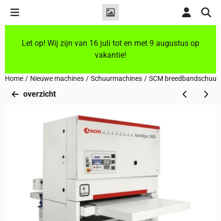
Cookievoorkeuren zijn momenteel gesloten.
Let op! Wij zijn van 16 juli tot en met 9 augustus op
vakantie!
Home
/
Nieuwe machines
/
Schuurmachines
/
SCM breedbandschuurm
overzicht