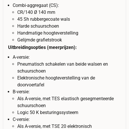
Combi-aggregaat (CS):
CR/140 Ø 140 mm
45 Sh rubbergecoate wals
Harde schuurschoen
Handmatige hoogteverstelling
Gelijmde grafietstrook
Uitbreidingsopties (meerprijzen):
A-versie:
Pneumatisch schakelen van beide walsen en
schuurschoen
Elektronische hoogteverstelling van de
doorvoertafel
B-versie:
Als A-versie, met TES elastisch gesegmenteerde
schuurschoen
Logic 50 K besturingssysteem
C-versie:
Als A-versie, met TSE 20 elektronisch