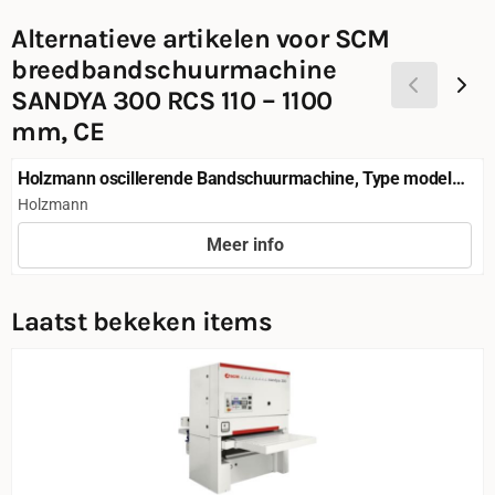
Alternatieve artikelen voor
SCM
breedbandschuurmachine
SANDYA 300 RCS 110 – 1100
mm, CE
Holzmann oscillerende Bandschuurmachine, Type model
KOS 2510N - 400V
Merk:
Holzmann
Meer info
Prijs niet zichtbaar
Laatst bekeken items