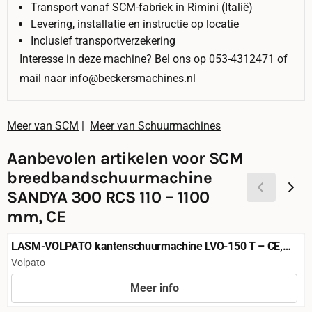
Transport vanaf SCM-fabriek in Rimini (Italië)
Levering, installatie en instructie op locatie
Inclusief transportverzekering
Interesse in deze machine? Bel ons op 053-4312471 of
mail naar info@beckersmachines.nl
Meer van SCM
|
Meer van Schuurmachines
Aanbevolen artikelen voor
SCM
breedbandschuurmachine
SANDYA 300 RCS 110 – 1100
mm, CE
LASM-VOLPATO kantenschuurmachine LVO-150 T – CE,
kantelbaar
Merk:
Volpato
Meer info
Prijs niet zichtbaar