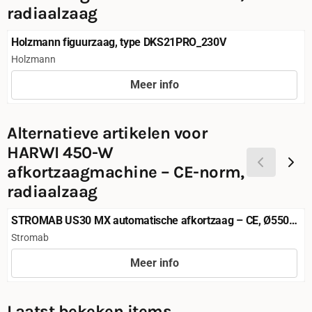
radiaalzaag
Holzmann figuurzaag, type DKS21PRO_230V
Merk:
Holzmann
Meer info
Prijs niet zichtbaar
Alternatieve artikelen voor
HARWI 450-W
afkortzaagmachine – CE-norm,
radiaalzaag
STROMAB US30 MX automatische afkortzaag – CE, Ø550
mm
Merk:
Stromab
Meer info
Prijs niet zichtbaar
Laatst bekeken items