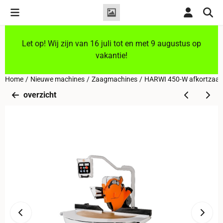
Cookievoorkeuren zijn momenteel gesloten.
Let op! Wij zijn van 16 juli tot en met 9 augustus op
vakantie!
Home
/
Nieuwe machines
/
Zaagmachines
/
HARWI 450-W afkortzaag
overzicht