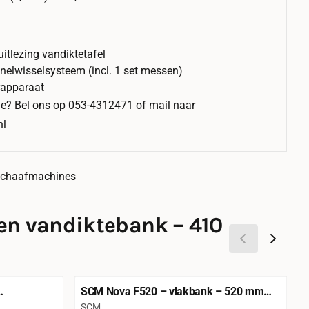
itlezing vandiktetafel
snelwisselsysteem (incl. 1 set messen)
rapparaat
ne? Bel ons op 053-4312471 of mail naar
nl
Schaafmachines
 en vandiktebank – 410
SCM Nova F520 – vlakbank – 520 mm
edte
werkbreedte
Merk:
M
SCM