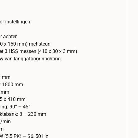
r instellingen
r achter
70 x 150 mm) met steun
t 3 HSS messen (410 x 30 x 3 mm)
w van langgatboorinrichting
10 mm
el: 1800 mm
4 mm
605 x 410 mm
ling: 90° – 45°
iktebank: 3 – 230 mm
m/min
mm
 (5,5 PK) – S6, 50 Hz