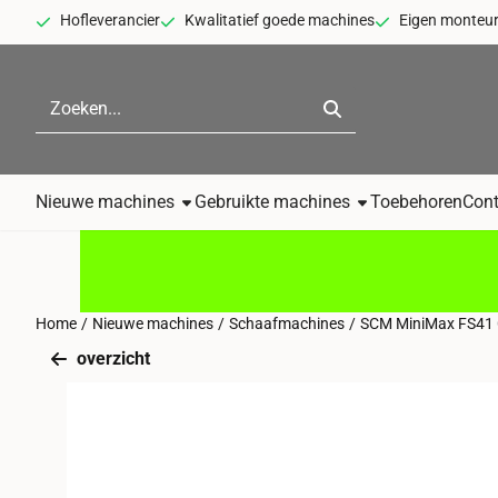
Cookievoorkeuren zijn momenteel gesloten.
Hofleverancier
Kwalitatief goede machines
Eigen monteu
Zoeken
Nieuwe machines
Gebruikte machines
Toebehoren
Cont
Home
/
Nieuwe machines
/
Schaafmachines
/
SCM MiniMax FS41 C
overzicht