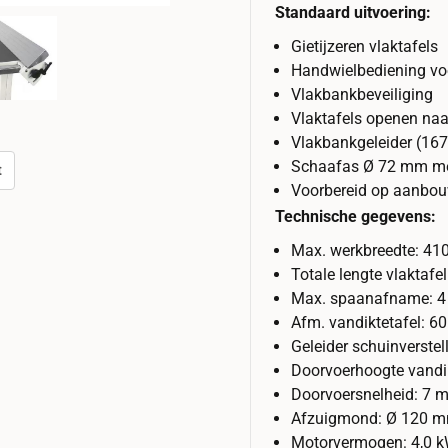
Standaard uitvoering:
Gietijzeren vlaktafels
Handwielbediening voo
Vlakbankbeveiliging
Vlaktafels openen naa
Vlakbankgeleider (16
Schaafas Ø 72 mm me
t
Voorbereid op aanbou
Technische gegevens:
Max. werkbreedte: 4
Totale lengte vlaktaf
Max. spaanafname: 
Afm. vandiktetafel: 
Geleider schuinverstel
Doorvoerhoogte vand
Doorvoersnelheid: 7 
Afzuigmond: Ø 120 
Motorvermogen: 4,0 kW