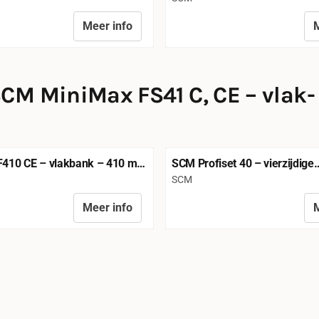
Meer info
M
ichtbaar
Prijs niet zichtbaar
CM MiniMax FS41 C, CE – vlak-
F410 CE – vlakbank – 410 mm
SCM Profiset 40 – vierzijdige
dte
schaafmachine – 180 mm bre
Merk:
SCM
Meer info
M
ichtbaar
Prijs niet zichtbaar