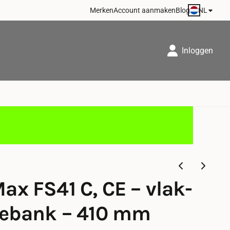
NL
Merken
Account aanmaken
Blog
Inloggen
x FS41 C, CE – vlak-
tebank – 410 mm