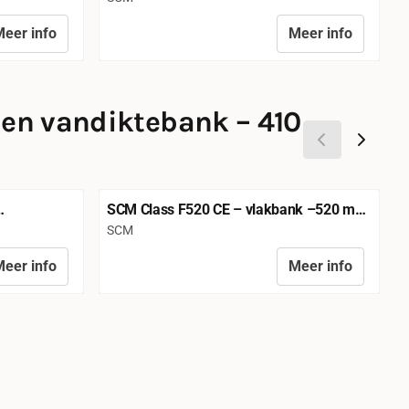
eer info
Meer info
Prijs niet zichtbaar
P
 en vandiktebank – 410
SCM Class F520 CE – vlakbank –520 mm
edte
werkbreedte
Merk:
M
SCM
eer info
Meer info
Prijs niet zichtbaar
P