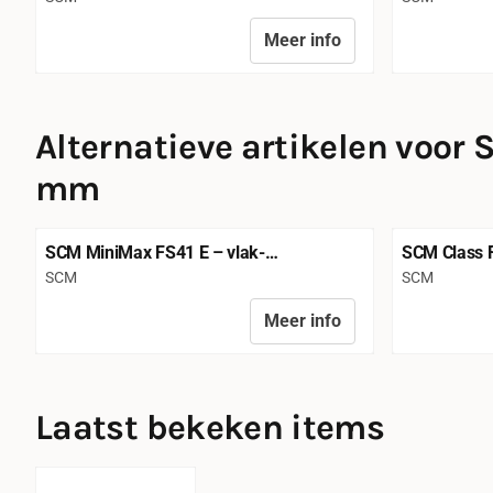
Meer info
Prijs niet zichtbaar
Prijs niet z
Alternatieve artikelen voor
S
mm
SCM MiniMax FS41 E – vlak-
SCM Class 
vandiktebank – 410 mm werkbreedte
schaafbree
Merk:
Merk:
SCM
SCM
Meer info
Prijs niet zichtbaar
Prijs niet z
Laatst bekeken items