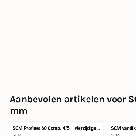
Aanbevolen artikelen voor
S
mm
SCM Profiset 60 Comp. 4/5 – vierzijdige
SCM vandik
schaafmachine
werkbreedt
Merk:
Merk:
SCM
SCM