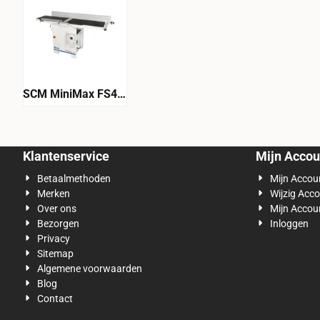
SCM MiniMax FS41
C, CE – vlak- en
vandiktebank – 410
mm
Klantenservice
Mijn Accou
Betaalmethoden
Mijn Accou
Merken
Wijzig Acc
Over ons
Mijn Accou
Bezorgen
Inloggen
Privacy
Sitemap
Algemene voorwaarden
Blog
Contact