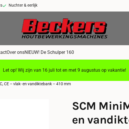
rs
Nuchter & eerlijk
act
Over ons
NIEUW! De Schulper 160
Let op! Wij zijn van 16 juli tot en met 9 augustus op vakantie!
, CE – vlak- en vandiktebank – 410 mm
SCM MiniMa
en vandik