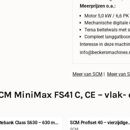
Meerprijzen o.a.:
Motor 5,0 kW / 6,6 PK
Mechanische digitale u
Tersa beitelwals met 
Compleet langgatboo
Interesse in deze machi
info@beckersmachines.
Meer van SCM
|
Meer van 
CM MiniMax FS41 C, CE – vlak-
tebank Class S630 – 630 mm
SCM Profiset 40 – vierzijdige
e – CE
schaafmachine – 180 mm bre
Merk:
SCM