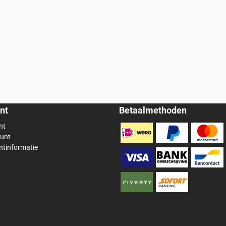
nt
Betaalmethoden
nt
ount
ntinformatie