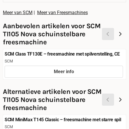
Meer van SCM
|
Meer van Freesmachines
Aanbevolen artikelen voor
SCM
TI105 Nova schuinstelbare
freesmachine
SCM Class TF130E – freesmachine met spilverstelling, CE
Merk:
SCM
Meer info
Prijs niet zichtbaar
Alternatieve artikelen voor
SCM
TI105 Nova schuinstelbare
freesmachine
SCM MiniMax T145 Classic – freesmachine met starre spil
Merk:
SCM