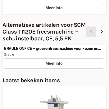
Meer info
Prijs niet zichtbaar
Alternatieve artikelen voor
SCM
Class TI120E freesmachine –
schuinstelbaar, CE, 5,5 PK
GRAULE QNF CE – groevenfreesmachine voor kepen en
verstekken
Merk:
Graule
Meer info
Prijs niet zichtbaar
Laatst bekeken items