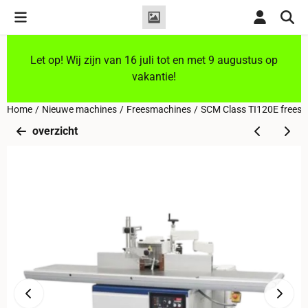
Cookievoorkeuren zijn momenteel gesloten.
Let op! Wij zijn van 16 juli tot en met 9 augustus op
vakantie!
Home
/
Nieuwe machines
/
Freesmachines
/
SCM Class TI120E freesma
overzicht