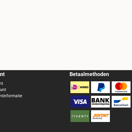
nt
Betaalmethoden
nt
ount
ntinformatie