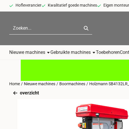
Cookievoorkeuren zijn momenteel gesloten.
Hofleverancier
Kwalitatief goede machines
Eigen monteu
Zoeken
Nieuwe machines
Gebruikte machines
Toebehoren
Cont
Home
/
Nieuwe machines
/
Boormachines
/
Holzmann SB4132LR_
overzicht