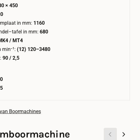
80 × 450
20
emplaat in mm:
1160
ndel–tafel in mm:
680
MK4 / MT4
n min⁻¹:
(12) 120–3480
:
90 / 2,5
20
25
 van Boormachines
omboormachine