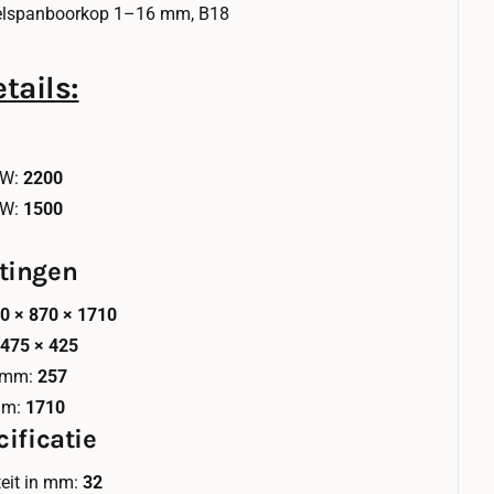
elspanboorkop 1–16 mm, B18
tails:
 W:
2200
 W:
1500
tingen
0 × 870 × 1710
:
475 × 425
n mm:
257
mm:
1710
ificatie
eit in mm:
32