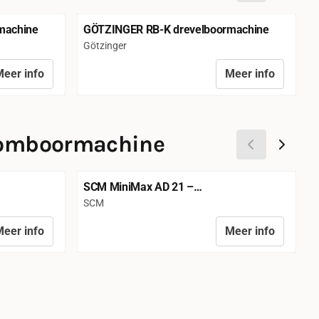
machine
GÖTZINGER RB-K drevelboormachine
Merk:
M
Götzinger
eer info
Meer info
Prijs niet zichtbaar
P
omboormachine
SCM MiniMax AD 21 –
drevelboormachine met 21 spindels
Merk:
M
SCM
G
eer info
Meer info
Prijs niet zichtbaar
P