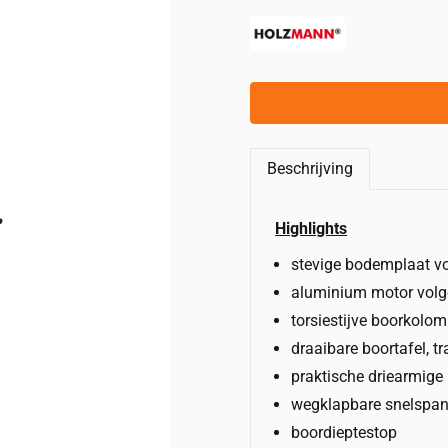
Beschrijving
Highlights
stevige bodemplaat v
aluminium motor volg
torsiestijve boorkolo
draaibare boortafel, t
praktische driearmig
wegklapbare snelspan
boordieptestop