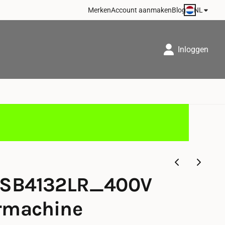
NL
Merken
Account aanmaken
Blog
Inloggen
 SB4132LR_400V
rmachine