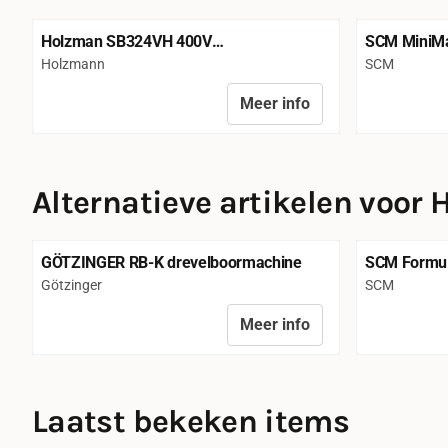
Holzman SB324VH 400V
SCM MiniMa
kolomboormachine
drevelboorm
Merk:
Merk:
Holzmann
SCM
Meer info
Prijs niet zichtbaar
Prijs niet z
Alternatieve artikelen voor
H
GÖTZINGER RB-K drevelboormachine
SCM Formul
langgatboor
Merk:
Merk:
Götzinger
SCM
Meer info
Prijs niet zichtbaar
Prijs niet z
Laatst bekeken items