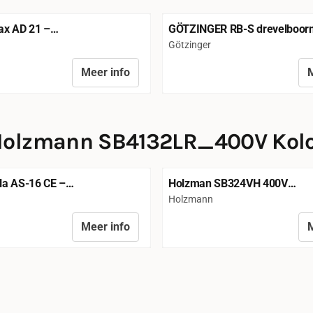
x AD 21 –
GÖTZINGER RB-S drevelboor
achine met 21 spindels
Merk:
Götzinger
Meer info
M
ichtbaar
Prijs niet zichtbaar
olzmann SB4132LR_400V Kol
a AS-16 CE –
Holzman SB324VH 400V
machine gietijzeren tafel
kolomboormachine
Merk:
Holzmann
Meer info
M
ichtbaar
Prijs niet zichtbaar