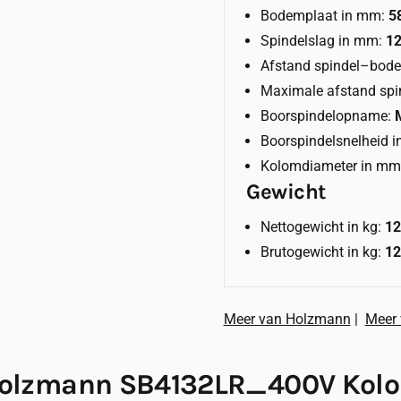
Bodemplaat in mm:
5
Spindelslag in mm:
1
Afstand spindel–bod
Maximale afstand spi
Boorspindelopname:
Boorspindelsnelheid i
Kolomdiameter in mm
Gewicht
Nettogewicht in kg:
1
Brutogewicht in kg:
1
Meer van Holzmann
|
Meer
olzmann SB4132LR_400V Kol