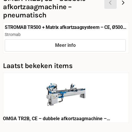
afkortzaagmachine –
pneumatisch
STROMAB TR500 + Matrix afkortzaagsysteem – CE, Ø500
mm
Merk:
Stromab
Meer info
Prijs niet zichtbaar
Laatst bekeken items
OMGA TR2B, CE – dubbele afkortzaagmachine –
pneumatisch