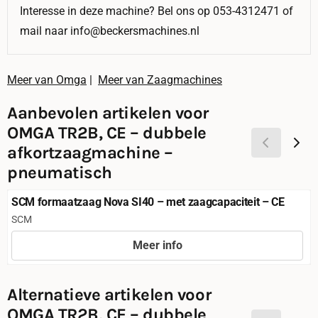
Interesse in deze machine? Bel ons op 053-4312471 of
mail naar info@beckersmachines.nl
Meer van Omga
|
Meer van Zaagmachines
Aanbevolen artikelen voor
OMGA TR2B, CE – dubbele
afkortzaagmachine –
pneumatisch
SCM formaatzaag Nova SI40 – met zaagcapaciteit – CE
Merk:
SCM
Meer info
Prijs niet zichtbaar
Alternatieve artikelen voor
OMGA TR2B, CE – dubbele