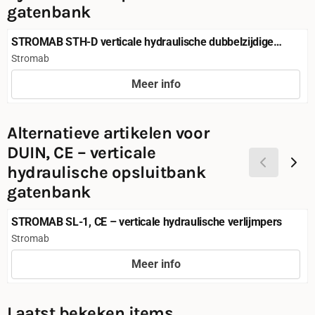
gatenbank
STROMAB STH-D verticale hydraulische dubbelzijdige
verlijmpers
Merk:
Stromab
Meer info
Prijs niet zichtbaar
Alternatieve artikelen voor
DUIN, CE – verticale
hydraulische opsluitbank
gatenbank
STROMAB SL-1, CE – verticale hydraulische verlijmpers
Merk:
Stromab
Meer info
Prijs niet zichtbaar
Laatst bekeken items