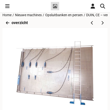
Cookievoorkeuren zijn momenteel gesloten.
Home
/
Nieuwe machines
/
Opsluitbanken en persen
/
DUIN, CE – vert
overzicht