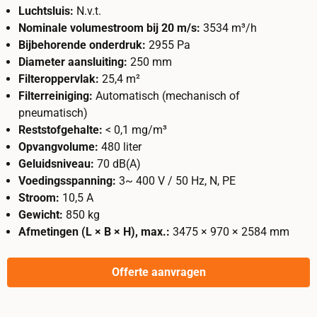
Luchtsluis:
N.v.t.
Nominale volumestroom bij 20 m/s:
3534 m³/h
Bijbehorende onderdruk:
2955 Pa
Diameter aansluiting:
250 mm
Filteroppervlak:
25,4 m²
Filterreiniging:
Automatisch (mechanisch of
pneumatisch)
Reststofgehalte:
< 0,1 mg/m³
Opvangvolume:
480 liter
Geluidsniveau:
70 dB(A)
Voedingsspanning:
3~ 400 V / 50 Hz, N, PE
Stroom:
10,5 A
Gewicht:
850 kg
Afmetingen (L × B × H), max.:
3475 × 970 × 2584 mm
Offerte aanvragen