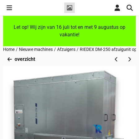
Cookievoorkeuren zijn momenteel gesloten.
Let op! Wij zijn van 16 juli tot en met 9 augustus op
vakantie!
Home
/
Nieuwe machines
/
Afzuigers
/
RIEDEX DM-250 afzuigunit op 
overzicht