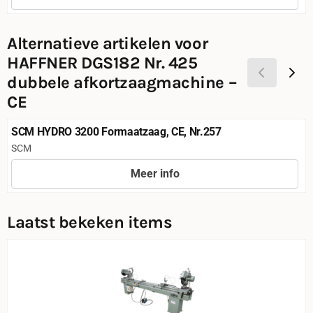
Prijs niet zichtbaar
Alternatieve artikelen voor
HAFFNER DGS182 Nr. 425
dubbele afkortzaagmachine –
CE
SCM HYDRO 3200 Formaatzaag, CE, Nr.257
Merk:
SCM
Meer info
Prijs niet zichtbaar
Laatst bekeken items