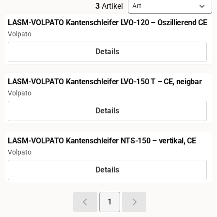
Sortiermethode
3
Artikel
LASM-VOLPATO Kantenschleifer LVO-120 – Oszillierend CE
Marke:
Volpato
Details
Preis nicht sichtbar
LASM-VOLPATO Kantenschleifer LVO-150 T – CE, neigbar
Marke:
Volpato
Details
Preis nicht sichtbar
LASM-VOLPATO Kantenschleifer NTS-150 – vertikal, CE
Marke:
Volpato
Details
Preis nicht sichtbar
1