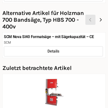
Alternative Artikel für
Holzman
700 Bandsäge, Typ HBS 700 -
400v
SCM Nova SI40 Formatsäge – mit Sägekapazität – CE
Marke:
SCM
Details
Preis nicht sichtbar
Zuletzt betrachtete Artikel