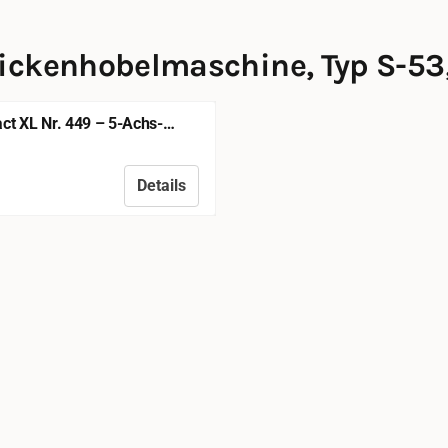
ickenhobelmaschine, Typ S-53, 
t XL Nr. 449 – 5-Achs-
hobelmaschine
Details
sichtbar