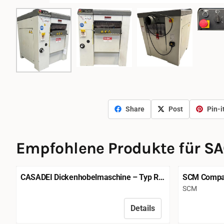
Share
Post
Pin-i
Empfohlene Produkte für
SA
CASADEI Dickenhobelmaschine – Typ R-
SCM Compac
51H3 – Nr. 239 – CE
Vierseiten
Marke:
SCM
Details
Preis nicht sichtbar
Preis nicht 