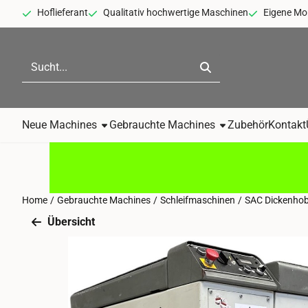
Cookie-Einstellungen sind derzeit geschlossen.
Hoflieferant
Qualitativ hochwertige Maschinen
Eigene Mo
Suche
Neue Machines
Gebrauchte Machines
Zubehör
Kontakt
Home
/
Gebrauchte Machines
/
Schleifmaschinen
/
SAC Dickenhobe
Übersicht