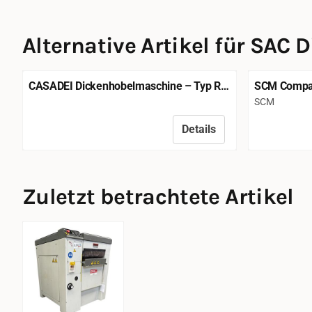
Alternative Artikel für
SAC D
CASADEI Dickenhobelmaschine – Typ R-
SCM Compac
51H3 – Nr. 239 – CE
Vierseiten
Marke:
SCM
Details
Preis nicht sichtbar
Preis nicht 
Zuletzt betrachtete Artikel