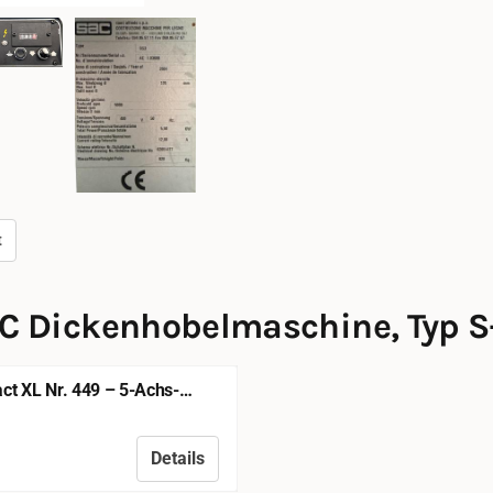
t
C Dickenhobelmaschine, Typ S-5
t XL Nr. 449 – 5-Achs-
hobelmaschine
Details
sichtbar